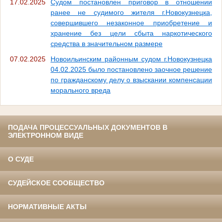
17.02.2025
Судом постановлен приговор в отношении
ранее не судимого жителя г.Новокузнецка,
совершившего незаконное приобретение и
хранение без цели сбыта наркотического
средства в значительном размере
07.02.2025
Новоильинским районным судом г.Новокузнецка
04.02.2025 было постановлено заочное решение
по гражданскому делу о взыскании компенсации
морального вреда
ПОДАЧА ПРОЦЕССУАЛЬНЫХ ДОКУМЕНТОВ В
ЭЛЕКТРОННОМ ВИДЕ
О СУДЕ
СУДЕЙСКОЕ СООБЩЕСТВО
НОРМАТИВНЫЕ АКТЫ