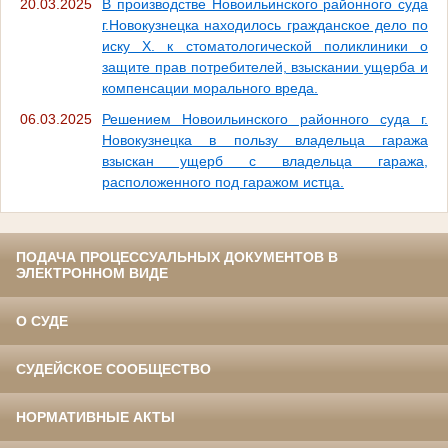
20.03.2025
В производстве Новоильинского районного суда
г.Новокузнецка находилось гражданское дело по
иску Х. к стоматологической поликлиники о
защите прав потребителей, взыскании ущерба и
компенсации морального вреда.
06.03.2025
Решением Новоильинского районного суда г.
Новокузнецка в пользу владельца гаража
взыскан ущерб с владельца гаража,
расположенного под гаражом истца.
ПОДАЧА ПРОЦЕССУАЛЬНЫХ ДОКУМЕНТОВ В
ЭЛЕКТРОННОМ ВИДЕ
О СУДЕ
СУДЕЙСКОЕ СООБЩЕСТВО
НОРМАТИВНЫЕ АКТЫ