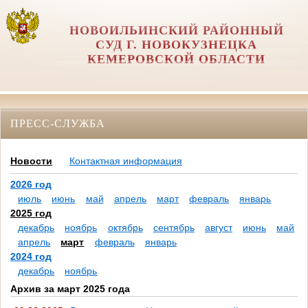
НОВОИЛЬИНСКИЙ РАЙОННЫЙ
СУД Г. НОВОКУЗНЕЦКА
КЕМЕРОВСКОЙ ОБЛАСТИ
ПРЕСС-СЛУЖБА
Новости
Контактная информация
2026 год
июль
июнь
май
апрель
март
февраль
январь
2025 год
декабрь
ноябрь
октябрь
сентябрь
август
июнь
май
апрель
март
февраль
январь
2024 год
декабрь
ноябрь
Архив за март 2025 года