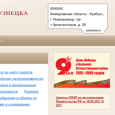
654044,
УЗНЕЦКА
Кемеровская область - Кузбасс,
г. Новокузнецк, пр-
т Архитекторов, д. 28
Тел.: (3843) 61-40-79, 62-73-
развернуть
83 (ф.)
novoilinsky.kmr@sudrf.ru
е по учёту средств,
дебному делопроизводству
одачи в федеральные
 документа
Порядок
Запросы ОПФР по постановлению
бобщения и обзоры по
Правительства РФ от 28.06.2021 №
ме и содержанию
1037