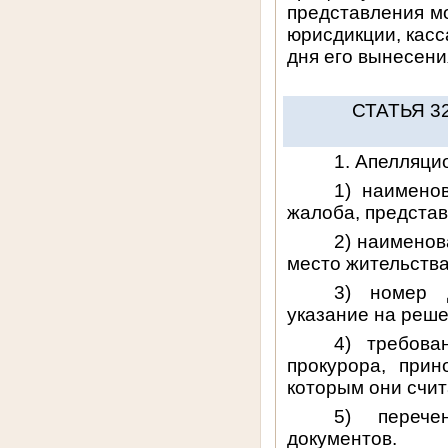
представления м
юрисдикции, касс
дня его вынесени
СТАТЬЯ 
1. Апелляци
1) наимено
жалоба, представ
2) наименов
место жительства
3) номер 
указание на реше
4) требова
прокурора, прин
которым они счи
5) перече
документов.