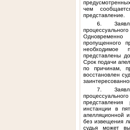
предусмотренных
чем сообщаетс
представление.
6. Заявл
процессуального
Одновременно
пропущенного п
необходимое п
представлены до
Срок подачи апе
по причинам, п
восстановлен су
заинтересованног
7. Заявл
процессуальн
представления 
инстанции в пя
апелляционной и
без извещения л
судья может вы