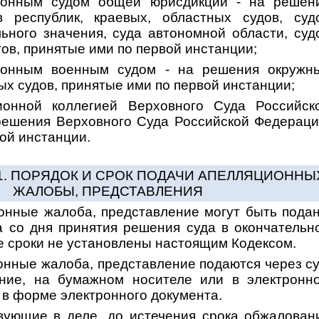
ионным судом общей юрисдикции - на решен
в республик, краевых, областных судов, суд
ьного значения, суда автономной области, суд
ов, принятые ими по первой инстанции;
ионным военным судом - на решения окружн
ых судов, принятые ими по первой инстанции;
ионной коллегией Верховного Суда Российск
решения Верховного Суда Российской Федераци
ой инстанции.
21. ПОРЯДОК И СРОК ПОДАЧИ АПЕЛЛЯЦИОННЫ
ЖАЛОБЫ, ПРЕДСТАВЛЕНИЯ
онные жалоба, представление могут быть пода
а со дня принятия решения суда в окончательн
е сроки не установлены настоящим Кодексом.
онные жалоба, представление подаются через су
ние, на бумажном носителе или в электронн
е в форме электронного документа.
вующие в деле, до истечения срока обжалован