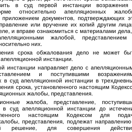
авить в суд первой инстанции возражения
рме относительно апелляционных жалоб
с приложением документов, подтверждающих э
правление или вручение их копий другим лица
ле, и вправе ознакомиться с материалами дела,
апелляционными жалобой, представлением
носительно них.
чения срока обжалования дело не может бы
 апелляционной инстанции.
ой инстанции направляет дело с апелляционны
ставлением и поступившими возражения
х в суд апелляционной инстанции в трехдневн
ечения срока, установленного настоящим Кодекс
ляционных жалобы, представления.
ионные жалоба, представление, поступивш
о в суд апелляционной инстанции до истечен
вленного настоящим Кодексом для пода
алобы, представления, подлежат направлению
й решение, для совершения действи