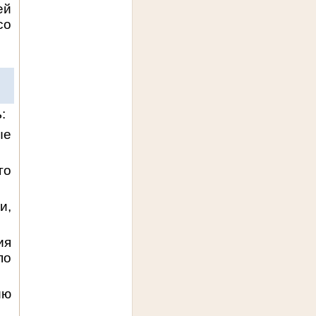
ей
со
:
ые
го
и,
ия
по
ию