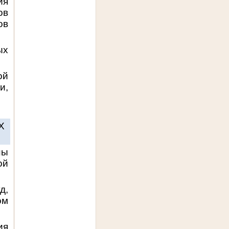
ия
ов
ов
ых
ой
и,
Х
ны
ой
д,
ом
ия