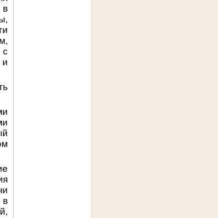
 в
ы,
ти
м,
 с
 и
ть
ми
ми
ый
ом
ие
ия
чи
 в
й,