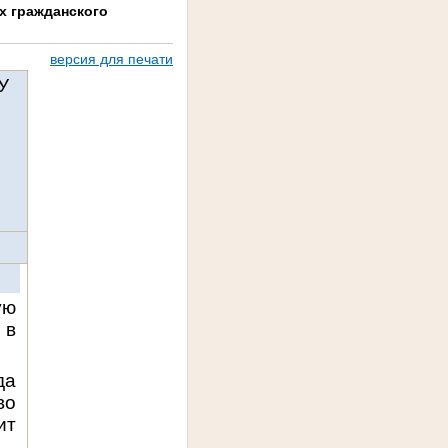
х гражданского
версия для печати
У
ую
 в
да
во
ит