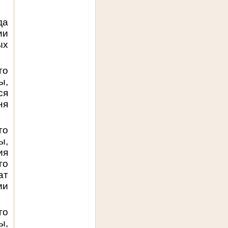
да
ии
ых
го
ы,
ся
ня
го
ы,
ия
го
ат
ии
го
ы,