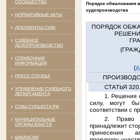
СООБЩЕСТВО
Порядок обжалования в
судопроизводства
НОРМАТИВНЫЕ АКТЫ
ПОРЯДОК ОБЖА
ДОКУМЕНТЫ СУДА
РЕШЕНИ
ГР
СУДЕБНОЕ
ДЕЛОПРОИЗВОДСТВО
(ГРА
СПРАВОЧНАЯ
ИНФОРМАЦИЯ
(
А
ПРЕСС-СЛУЖБА
ПРОИЗВОДС
СТАТЬЯ 32
УПРАВЛЕНИЕ СУДЕБНОГО
ДЕПАРТАМЕНТА
1. Решения 
силу, могут б
СУДЫ СУБЪЕКТА РФ
соответствии с п
2. Право 
МУНИЦИПАЛЬНЫЕ
ОРГАНЫ ВЛАСТИ
принадлежит сто
принесения ап
ВАКАНСИИ
прокурору, участ