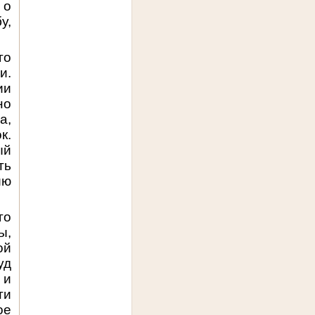
 о
у,
го
и.
ии
но
а,
к.
ый
ть
ию
го
ы,
ой
уд
 и
ти
ое