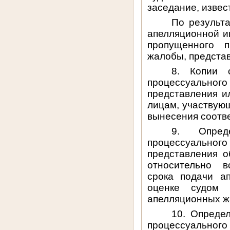
заседание, извес
По результа
апелляционной и
пропущенного п
жалобы, представ
8. Копии 
процессуальн
представления и
лицам, участвую
вынесения соотв
9. Опред
процессуальн
представления 
относительно в
срока подачи а
оценке судом 
апелляционных ж
10. Опреде
процессуальн