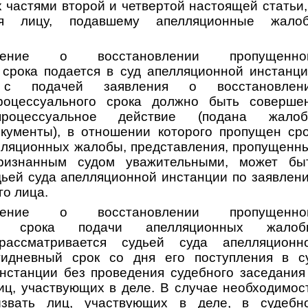
 частями второй и четвертой настоящей статьи,
я лицу, подавшему апелляционные жалоб
ение о восстановлении пропущенно
 срока подается в суд апелляционной инстанци
 с подачей заявления о восстановлен
роцессуального срока должно быть соверше
роцессуальное действие (подана жалоб
кументы), в отношении которого пропущен сро
лляционных жалобы, представления, пропущенн
ризнанным судом уважительными, может бы
дьей суда апелляционной инстанции по заявлен
о лица.
ение о восстановлении пропущенно
ого срока подачи апелляционных жалоб
рассматривается судьей суда апелляционн
тидневный срок со дня его поступления в с
нстанции без проведения судебного заседания
иц, участвующих в деле. В случае необходимос
звать лиц, участвующих в деле, в судебн