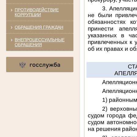
3. Апелляци
ПРОТИВОДЕЙСТВИЕ
не были привле
КОРРУПЦИИ
обязанностях к
ОБРАЩЕНИЯ ГРАЖДАН
принести апелл
указанных в ча
ВНЕПРОЦЕССУАЛЬНЫЕ
привлеченных к 
ОБРАЩЕНИЯ
об их правах и о
СТ
АПЕЛЛ
Апелляционн
Апелляционн
1) районным
2) верховны
судом города фе
судом автономно
на решения район