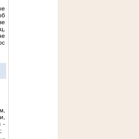
ые
об
ве
ц,
не
ос
м,
и,
 -
;