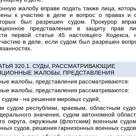
онную жалобу вправе подать также лица, котор
чены к участию в деле и вопрос о правах и 
оторых был разрешен судом. Прокурор впра
яционное представление в защиту прав ли
сти первой статьи 45 настоящего Кодекса, 
участию в деле, если судом был разрешен вопр
бязанностях.
АТЬЯ 320.1. СУДЫ, РАССМАТРИВАЮЩИЕ
ЯЦИОННЫЕ ЖАЛОБЫ, ПРЕДСТАВЛЕНИЯ
ые жалобы, представления рассматриваются:
ые жалобы, представления рассматриваются:
 судом - на решения мировых судей;
м судом республики, краевым, областным судо
дерального значения, судом автономной област
го округа, окружным (флотским) военным судом
ных судов, решения гарнизонных военных судов