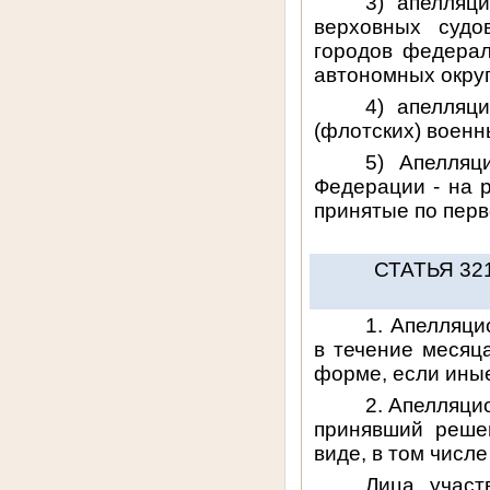
3) апелляц
верховных судо
городов федерал
автономных округ
4) апелляц
(флотских) военн
5) Апелляц
Федерации - на 
принятые по перв
СТАТЬЯ 3
1. Апелляци
в течение месяц
форме, если ины
2. Апелляци
принявший реше
виде, в том числ
Лица, участ