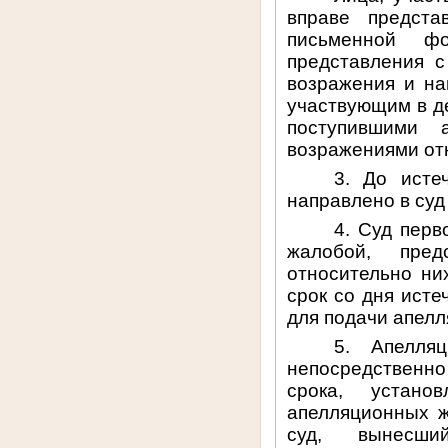
вправе предст
письменной фо
представления 
возражения и на
участвующим в де
поступившими 
возражениями от
3. До исте
направлено в суд
4. Суд перв
жалобой, пред
относительно ни
срок со дня ист
для подачи апел
5. Апелляц
непосредственн
срока, устано
апелляционных ж
суд, вынесши